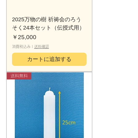
2025万物の樹 祈祷会のろう
そく24本セット（伝授式用）
価格
￥25,000
消費税込み
|
送料確認
カートに追加する
送料無料