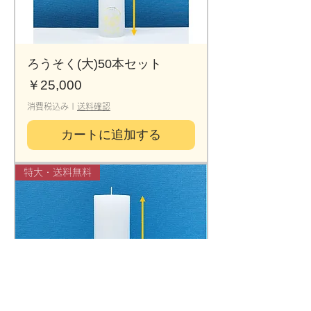
ろうそく(大)50本セット
価格
￥25,000
消費税込み
|
送料確認
カートに追加する
特大・送料無料