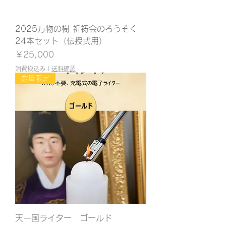
2025万物の樹 祈祷会のろうそく
24本セット（伝授式用）
価格
￥25,000
消費税込み
|
送料確認
数量限定
天一国ライター ゴールド