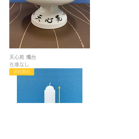
天心苑 燭台
在庫なし
送料無料